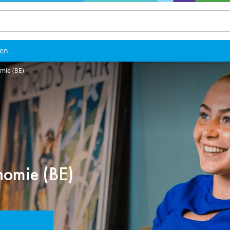
len
mie (BE)
nomie (BE)