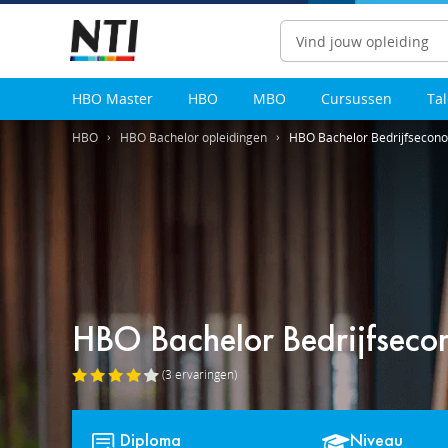
Zoeken
HBO Master
HBO
MBO
Cursussen
Ta
HBO
HBO Bachelor opleidingen
HBO Bachelor Bedrijfsecono
HBO Bachelor Bedrijfseco
(3
ervaringen
)
Diploma
Niveau