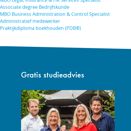
MBO Legal, Insurance & HR Services Specialist
Associate degree Bedrijfskunde
MBO Business Administration & Control Specialist
Administratief medewerker
Praktijkdiploma boekhouden (PDB®)
Gratis studieadvies