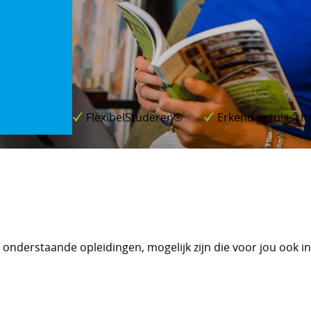
FlexibelStuderen®
Erkend getuigschr
j onderstaande opleidingen, mogelijk zijn die voor jou ook i