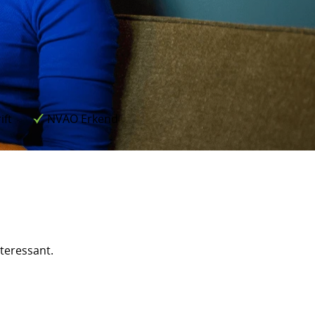
ift
NVAO Erkend
nteressant.