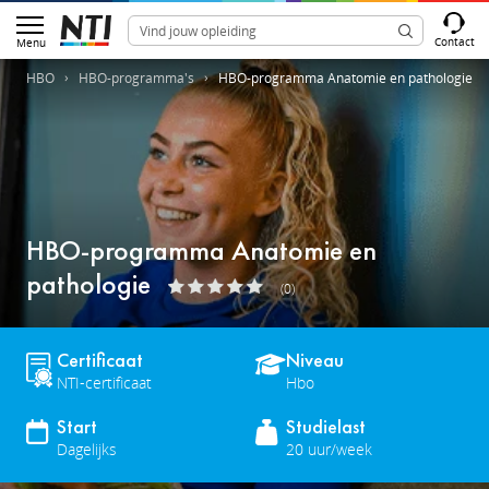
Contact
Menu
HBO
HBO-programma's
HBO-programma Anatomie en pathologie
HBO-programma Anatomie en
pathologie
(0)
Certificaat
Niveau
NTI-certificaat
Hbo
Start
Studielast
Dagelijks
20 uur/week