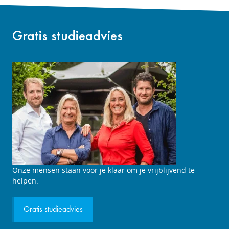
Gratis studieadvies
Studieadviesgesprek
Onze mensen staan voor je klaar om je vrijblijvend te
aanvragen
helpen.
Gratis studieadvies