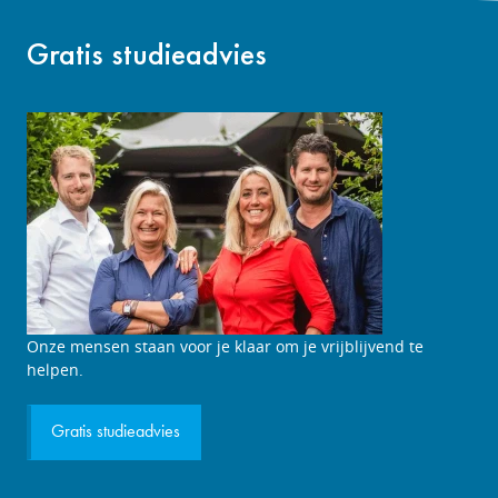
Gratis studieadvies
Studieadviesgesprek
Onze mensen staan voor je klaar om je vrijblijvend te
aanvragen
helpen.
Gratis studieadvies