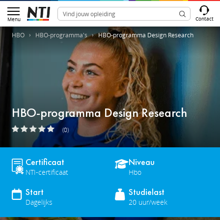
Contact
Menu
HBO
HBO-programma's
HBO-programma Design Research
HBO-programma Design Research
(0)
Certificaat
Niveau
NTI-certificaat
Hbo
Start
Studielast
Dagelijks
20 uur/week