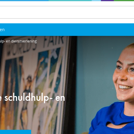
len
p- en dienstverlening
schuldhulp- en