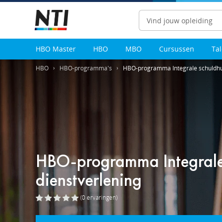
Zoeken
HBO Master
HBO
MBO
Cursussen
Ta
HBO
HBO-programma's
HBO-programma Integrale schuldhul
HBO-programma Integrale 
dienstverlening
(0
ervaringen
)