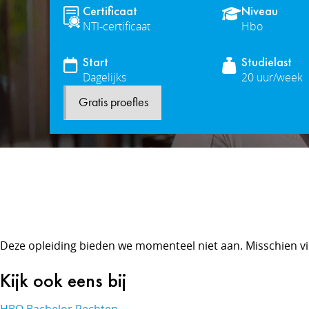
Certificaat
Niveau
NTI-certificaat
Hbo
Start
Studielast
Dagelijks
20 uur/week
Gratis proefles
Deze opleiding bieden we momenteel niet aan. Misschien vi
Kijk ook eens bij