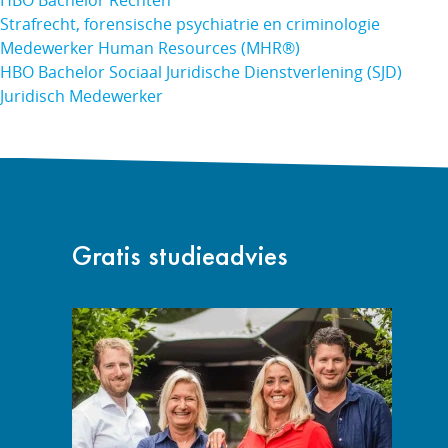
HBO Bachelor Rechten
Strafrecht, forensische psychiatrie en criminologie
Medewerker Human Resources (MHR®)
HBO Bachelor Sociaal Juridische Dienstverlening (SJD)
Juridisch Medewerker
Gratis studieadvies