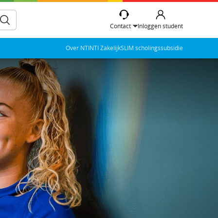
Contact
Inloggen student
Over NTI
NTI Zakelijk
SLIM scholingssubsidie