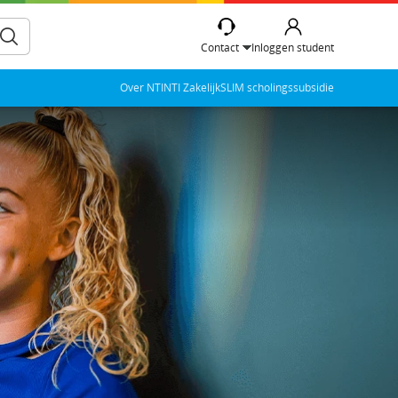
Contact
Inloggen student
Over NTI
NTI Zakelijk
SLIM scholingssubsidie