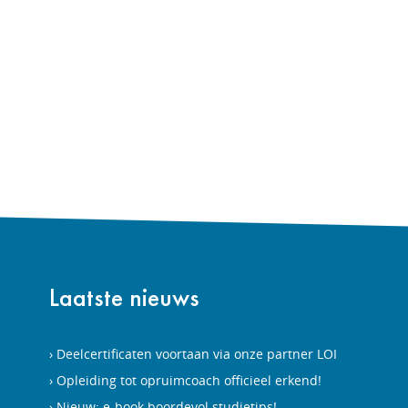
Laatste nieuws
Deelcertificaten voortaan via onze partner LOI
Opleiding tot opruimcoach officieel erkend!
Nieuw: e-book boordevol studietips!