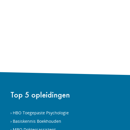
Top 5 opleidingen
HBO Toegepaste Psychologie
Basiskennis Boekhouden
MBO Doktersassistent