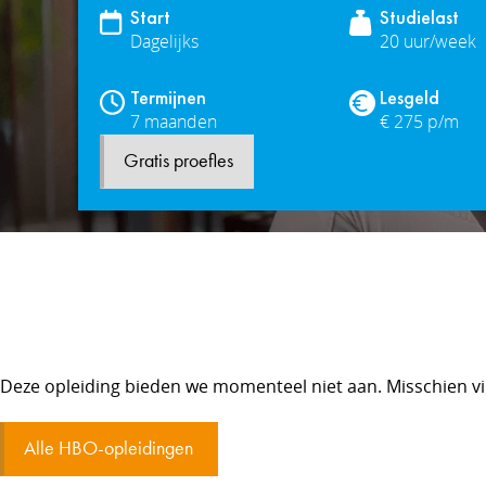
Start
Studielast
Dagelijks
20 uur/week
Termijnen
Lesgeld
7 maanden
€ 275 p/m
Gratis proefles
Deze opleiding bieden we momenteel niet aan. Misschien vin
Alle HBO-opleidingen