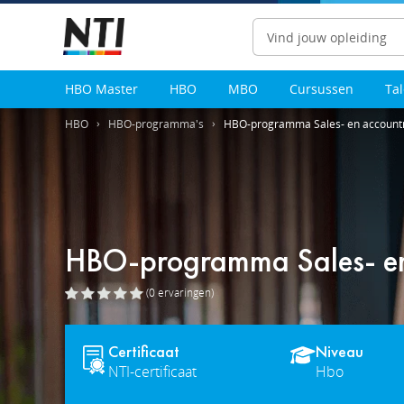
Zoeken
HBO Master
HBO
MBO
Cursussen
Ta
HBO
HBO-programma's
HBO-programma Sales- en accoun
HBO-programma Sales- e
(0
ervaringen
)
Certificaat
Niveau
NTI-certificaat
Hbo