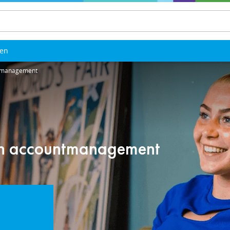
len
tmanagement
n accountmanagement