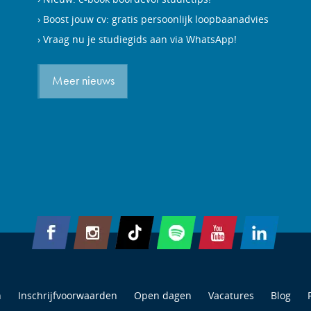
Boost jouw cv: gratis persoonlijk loopbaanadvies
Vraag nu je studiegids aan via WhatsApp!
Meer nieuws
n
Inschrijfvoorwaarden
Open dagen
Vacatures
Blog