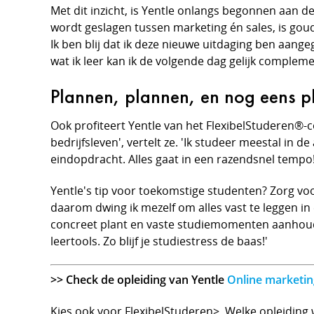
Met dit inzicht, is Yentle onlangs begonnen aan de 
wordt geslagen tussen marketing én sales, is goud
Ik ben blij dat ik deze nieuwe uitdaging ben aang
wat ik leer kan ik de volgende dag gelijk compleme
Plannen, plannen, en nog eens 
Ook profiteert Yentle van het FlexibelStuderen®-c
bedrijfsleven', vertelt ze. 'Ik studeer meestal in
eindopdracht. Alles gaat in een razendsnel tempo!
Yentle's tip voor toekomstige studenten? Zorg voor
daarom dwing ik mezelf om alles vast te leggen in e
concreet plant en vaste studiemomenten aanhoudt
leertools. Zo blijf je studiestress de baas!'
>> Check de opleiding van Yentle
Online marketin
Kies ook voor FlexibelStuderen>. Welke opleiding wi