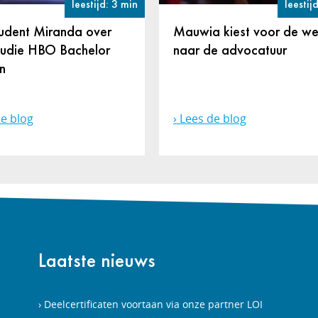
leestijd: 3 min
leestij
Next
udent Miranda over
Mauwia kiest voor de w
tudie HBO Bachelor
naar de advocatuur
n
e blog
Lees de blog
Laatste nieuws
Deelcertificaten voortaan via onze partner LOI