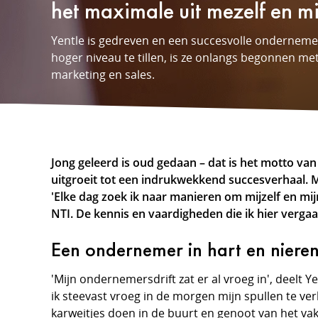
het maximale uit mezelf en mij
Yentle is gedreven en een succesvolle onderneme
hoger niveau te tillen, is ze onlangs begonnen me
marketing en sales.
Jong geleerd is oud gedaan
–
dat is het motto van 
uitgroeit tot een indrukwekkend succesverhaal. Maa
'Elke dag zoek ik naar manieren om mijzelf en m
NTI. De kennis en vaardigheden die ik hier vergaar
Een ondernemer in hart en niere
'Mijn ondernemersdrift zat er al vroeg in', deelt
ik steevast vroeg in de morgen mijn spullen te ve
karweitjes doen in de buurt en genoot van het va