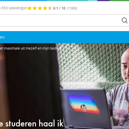
 850 opleidingen
8.1 / 10
(1588)
len
et maximale uit mezelf en mijn bedrijf!'
e studeren haal ik