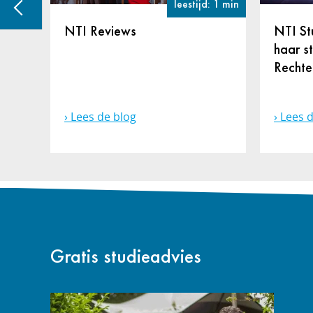
: 4 min
leestijd: 1 min
en
NTI Reviews
NTI St
g,
haar s
en
Rechte
Lees de blog
Lees d
Gratis studieadvies