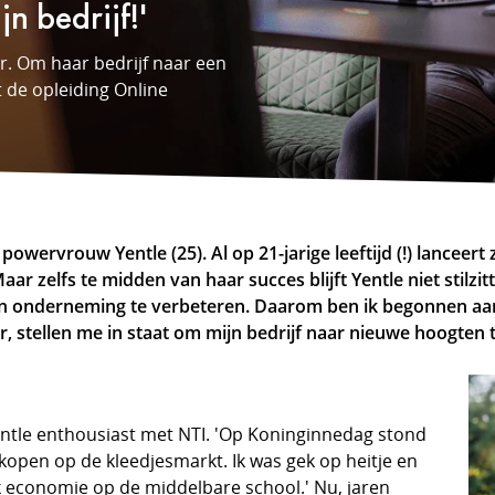
n bedrijf!'
r. Om haar bedrijf naar een
t de opleiding Online
powervrouw Yentle (25). Al op 21-jarige leeftijd (!) lanceert
r zelfs te midden van haar succes blijft Yentle niet stilzit
ijn onderneming te verbeteren. Daarom ben ik begonnen aan
, stellen me in staat om mijn bedrijf naar nieuwe hoogten te 
n
 Yentle enthousiast met NTI. 'Op Koninginnedag stond
rkopen op de kleedjesmarkt. Ik was gek op heitje en
k economie op de middelbare school.' Nu, jaren