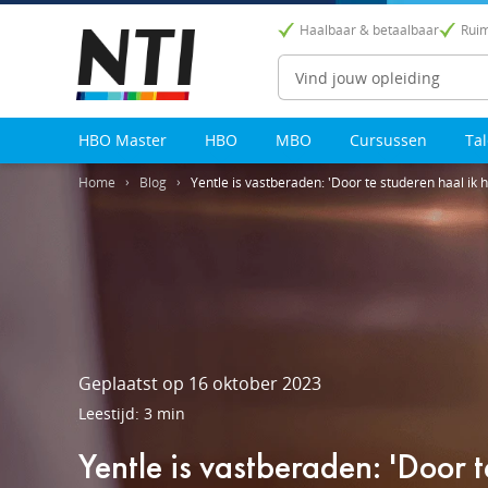
Haalbaar & betaalbaar
Ruim
Zoeken
HBO Master
HBO
MBO
Cursussen
Ta
Home
Blog
Yentle is vastberaden: 'Door te studeren haal ik h
Geplaatst op 16 oktober 2023
Leestijd: 3 min
Yentle is vastberaden: 'Door t