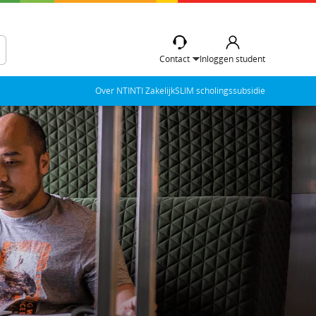
Contact
Inloggen student
Over NTI
NTI Zakelijk
SLIM scholingssubsidie