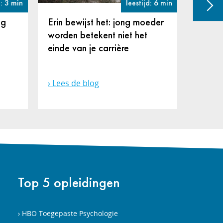
d: 3 min
leestijd: 6 min
eg
Erin bewijst het: jong moeder
Voetba
worden betekent niet het
studie 
einde van je carrière
maar 
studer
Lees de blog
Lees 
Top 5 opleidingen
HBO Toegepaste Psychologie