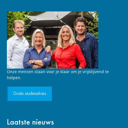
Studieadviesgesprek
Onze mensen staan voor je klaar om je vrijblijvend te
aanvragen
helpen.
Gratis studieadvies
Laatste nieuws