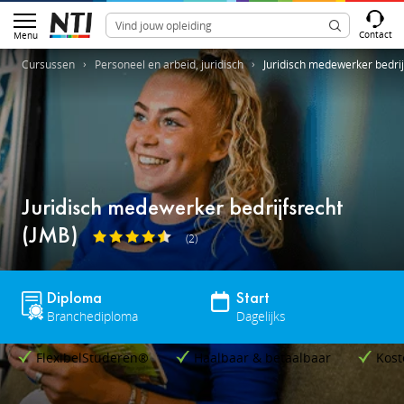
Contact
Menu
Cursussen
Personeel en arbeid, juridisch
Juridisch medewerker bedrij
Juridisch medewerker bedrijfsrecht
(JMB)
(2)
Diploma
Start
Branchediploma
Dagelijks
FlexibelStuderen®
Haalbaar & betaalbaar
Kost