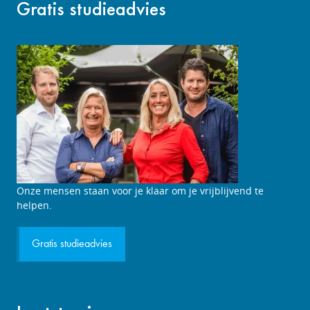
Gratis studieadvies
Studieadviesgesprek
Onze mensen staan voor je klaar om je vrijblijvend te
aanvragen
helpen.
Gratis studieadvies