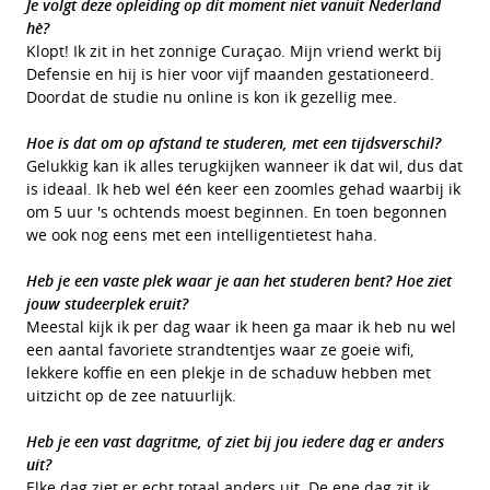
Je volgt deze opleiding op dit moment niet vanuit Nederland
hè?
Klopt! Ik zit in het zonnige Curaçao. Mijn vriend werkt bij
Defensie en hij is hier voor vijf maanden gestationeerd.
Doordat de studie nu online is kon ik gezellig mee.
Hoe is dat om op afstand te studeren, met een tijdsverschil?
Gelukkig kan ik alles terugkijken wanneer ik dat wil, dus dat
is ideaal. Ik heb wel één keer een zoomles gehad waarbij ik
om 5 uur 's ochtends moest beginnen. En toen begonnen
we ook nog eens met een intelligentietest haha.
Heb je een vaste plek waar je aan het studeren bent? Hoe ziet
jouw studeerplek eruit?
Meestal kijk ik per dag waar ik heen ga maar ik heb nu wel
een aantal favoriete strandtentjes waar ze goeie wifi,
lekkere koffie en een plekje in de schaduw hebben met
uitzicht op de zee natuurlijk.
Heb je een vast dagritme, of ziet bij jou iedere dag er anders
uit?
Elke dag ziet er echt totaal anders uit. De ene dag zit ik