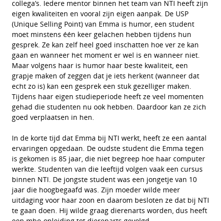
collega’s. Iedere mentor binnen het team van NTI heeft zijn
eigen kwaliteiten en vooral zijn eigen aanpak. De USP
(Unique Selling Point) van Emma is humor, een student
moet minstens één keer gelachen hebben tijdens hun
gesprek. Ze kan zelf heel goed inschatten hoe ver ze kan
gaan en wanneer het moment er wel is en wanneer niet.
Maar volgens haar is humor haar beste kwaliteit, een
grapje maken of zeggen dat je iets herkent (wanneer dat
echt zo is) kan een gesprek een stuk gezelliger maken.
Tijdens haar eigen studieperiode heeft ze veel momenten
gehad die studenten nu ook hebben. Daardoor kan ze zich
goed verplaatsen in hen.
In de korte tijd dat Emma bij NTI werkt, heeft ze een aantal
ervaringen opgedaan. De oudste student die Emma tegen
is gekomen is 85 jaar, die niet begreep hoe haar computer
werkte. Studenten van die leeftijd volgen vaak een cursus
binnen NTI. De jongste student was een jongetje van 10
jaar die hoogbegaafd was. Zijn moeder wilde meer
uitdaging voor haar zoon en daarom besloten ze dat bij NTI
te gaan doen. Hij wilde graag dierenarts worden, dus heeft
een mbo-opleiding tot dierenarts gevolgd.