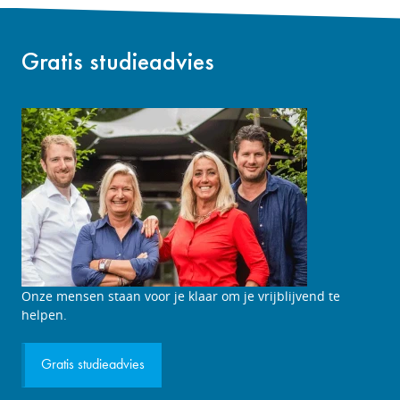
Gratis studieadvies
Studieadviesgesprek
Onze mensen staan voor je klaar om je vrijblijvend te
aanvragen
helpen.
Gratis studieadvies