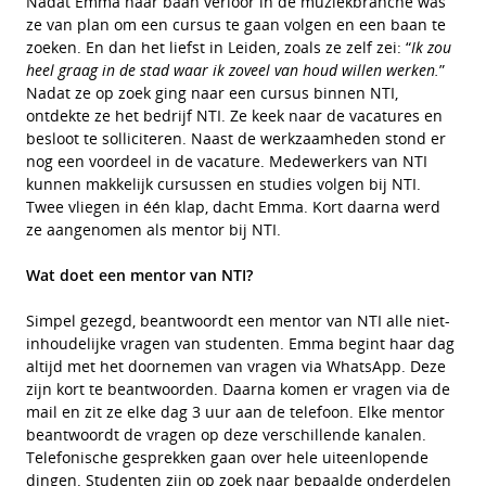
Nadat Emma haar baan verloor in de muziekbranche was
ze van plan om een cursus te gaan volgen en een baan te
zoeken. En dan het liefst in Leiden, zoals ze zelf zei: “
Ik zou
heel graag in de stad waar ik zoveel van houd willen werken.
”
Nadat ze op zoek ging naar een cursus binnen NTI,
ontdekte ze het bedrijf NTI. Ze keek naar de vacatures en
besloot te solliciteren. Naast de werkzaamheden stond er
nog een voordeel in de vacature. Medewerkers van NTI
kunnen makkelijk cursussen en studies volgen bij NTI.
Twee vliegen in één klap, dacht Emma. Kort daarna werd
ze aangenomen als mentor bij NTI.
Wat doet een mentor van NTI?
Simpel gezegd, beantwoordt een mentor van NTI alle niet-
inhoudelijke vragen van studenten. Emma begint haar dag
altijd met het doornemen van vragen via WhatsApp. Deze
zijn kort te beantwoorden. Daarna komen er vragen via de
mail en zit ze elke dag 3 uur aan de telefoon. Elke mentor
beantwoordt de vragen op deze verschillende kanalen.
Telefonische gesprekken gaan over hele uiteenlopende
dingen. Studenten zijn op zoek naar bepaalde onderdelen