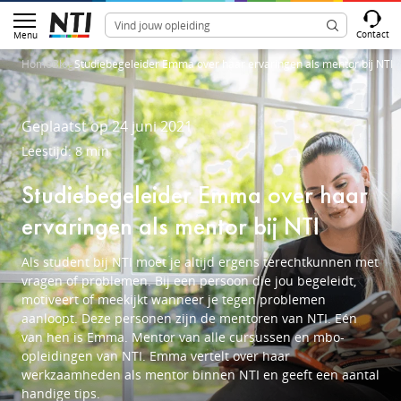
Contact
Menu
Home
Blog
Studiebegeleider Emma over haar ervaringen als mentor bij NTI
Geplaatst op 24 juni 2021
Leestijd: 8 min
Studiebegeleider Emma over haar
ervaringen als mentor bij NTI
Als student bij NTI moet je altijd ergens terechtkunnen met
vragen of problemen. Bij een persoon die jou begeleidt,
motiveert of meekijkt wanneer je tegen problemen
aanloopt. Deze personen zijn de mentoren van NTI. Eén
van hen is Emma. Mentor van alle cursussen en mbo-
opleidingen van NTI. Emma vertelt over haar
werkzaamheden als mentor binnen NTI en geeft een aantal
handige tips.