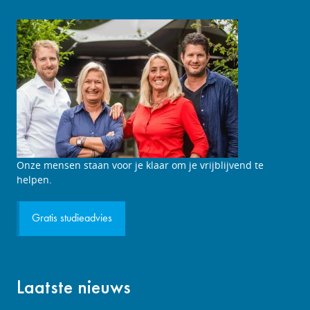
Studieadviesgesprek
Onze mensen staan voor je klaar om je vrijblijvend te
aanvragen
helpen.
Gratis studieadvies
Laatste nieuws