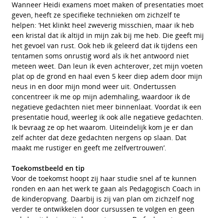
Wanneer Heidi examens moet maken of presentaties moet
geven, heeft ze specifieke technieken om zichzelf te
helpen: ‘Het klinkt heel zweverig misschien, maar ik heb
een kristal dat ik altijd in mijn zak bij me heb. Die geeft mij
het gevoel van rust. Ook heb ik geleerd dat ik tijdens een
tentamen soms onrustig word als ik het antwoord niet
meteen weet. Dan leun ik even achterover, zet mijn voeten
plat op de grond en haal even 5 keer diep adem door mijn
neus in en door mijn mond weer uit. Ondertussen
concentreer ik me op mijn ademhaling, waardoor ik de
negatieve gedachten niet meer binnenlaat. Voordat ik een
presentatie houd, weerleg ik ook alle negatieve gedachten.
Ik bevraag ze op het waarom. Uiteindelijk kom je er dan
zelf achter dat deze gedachten nergens op slaan. Dat
maakt me rustiger en geeft me zelfvertrouwen’.
Toekomstbeeld en tip
Voor de toekomst hoopt zij haar studie snel af te kunnen
ronden en aan het werk te gaan als Pedagogisch Coach in
de kinderopvang. Daarbij is zij van plan om zichzelf nog
verder te ontwikkelen door cursussen te volgen en geen