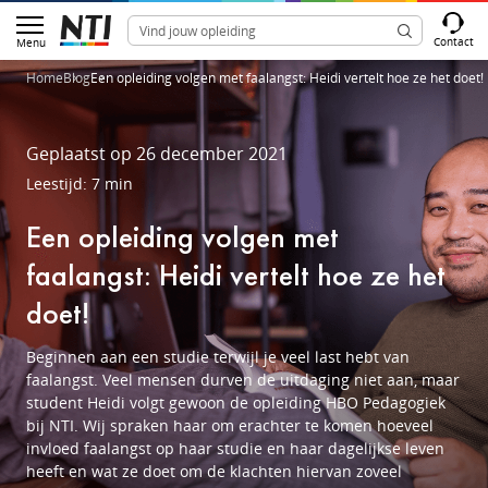
Contact
Menu
Home
Blog
Een opleiding volgen met faalangst: Heidi vertelt hoe ze het doet!
Geplaatst op 26 december 2021
Leestijd: 7 min
Een opleiding volgen met
faalangst: Heidi vertelt hoe ze het
doet!
Beginnen aan een studie terwijl je veel last hebt van
faalangst. Veel mensen durven de uitdaging niet aan, maar
student Heidi volgt gewoon de opleiding HBO Pedagogiek
bij NTI. Wij spraken haar om erachter te komen hoeveel
invloed faalangst op haar studie en haar dagelijkse leven
heeft en wat ze doet om de klachten hiervan zoveel