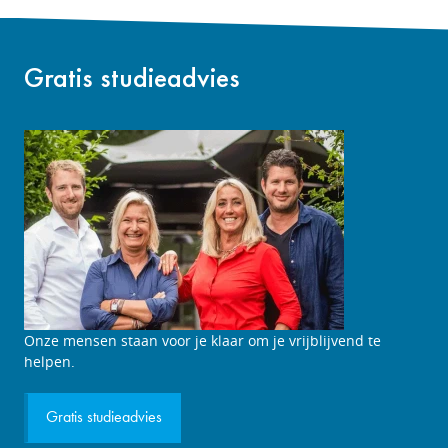
Gratis studieadvies
Studieadviesgesprek
Onze mensen staan voor je klaar om je vrijblijvend te
aanvragen
helpen.
Gratis studieadvies