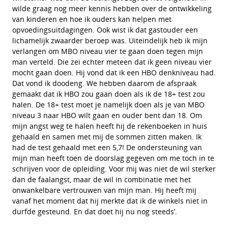
wilde graag nog meer kennis hebben over de ontwikkeling
van kinderen en hoe ik ouders kan helpen met
opvoedingsuitdagingen. Ook wist ik dat gastouder een
lichamelijk zwaarder beroep was. Uiteindelijk heb ik mijn
verlangen om MBO niveau vier te gaan doen tegen mijn
man verteld. Die zei echter meteen dat ik geen niveau vier
mocht gaan doen. Hij vond dat ik een HBO denkniveau had.
Dat vond ik doodeng. We hebben daarom de afspraak
gemaakt dat ik HBO zou gaan doen als ik de 18+ test zou
halen. De 18+ test moet je namelijk doen als je van MBO
niveau 3 naar HBO wilt gaan en ouder bent dan 18. Om
mijn angst weg te halen heeft hij de rekenboeken in huis
gehaald en samen met mij de sommen zitten maken. Ik
had de test gehaald met een 5,7! De ondersteuning van
mijn man heeft toen de doorslag gegeven om me toch in te
schrijven voor de opleiding. Voor mij was niet de wil sterker
dan de faalangst, maar de wil in combinatie met het
onwankelbare vertrouwen van mijn man. Hij heeft mij
vanaf het moment dat hij merkte dat ik de winkels niet in
durfde gesteund. En dat doet hij nu nog steeds’.