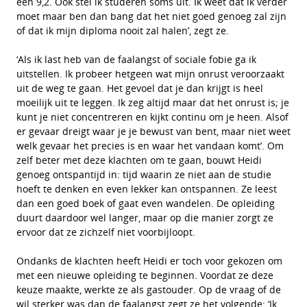
een 9,2. Ook stel ik studeren soms uit. Ik weet dat ik verder
moet maar ben dan bang dat het niet goed genoeg zal zijn
of dat ik mijn diploma nooit zal halen’, zegt ze.
‘Als ik last heb van de faalangst of sociale fobie ga ik
uitstellen. Ik probeer hetgeen wat mijn onrust veroorzaakt
uit de weg te gaan. Het gevoel dat je dan krijgt is heel
moeilijk uit te leggen. Ik zeg altijd maar dat het onrust is; je
kunt je niet concentreren en kijkt continu om je heen. Alsof
er gevaar dreigt waar je je bewust van bent, maar niet weet
welk gevaar het precies is en waar het vandaan komt’. Om
zelf beter met deze klachten om te gaan, bouwt Heidi
genoeg ontspantijd in: tijd waarin ze niet aan de studie
hoeft te denken en even lekker kan ontspannen. Ze leest
dan een goed boek of gaat even wandelen. De opleiding
duurt daardoor wel langer, maar op die manier zorgt ze
ervoor dat ze zichzelf niet voorbijloopt.
Ondanks de klachten heeft Heidi er toch voor gekozen om
met een nieuwe opleiding te beginnen. Voordat ze deze
keuze maakte, werkte ze als gastouder. Op de vraag of de
wil sterker was dan de faalangst zegt ze het volgende: ‘Ik