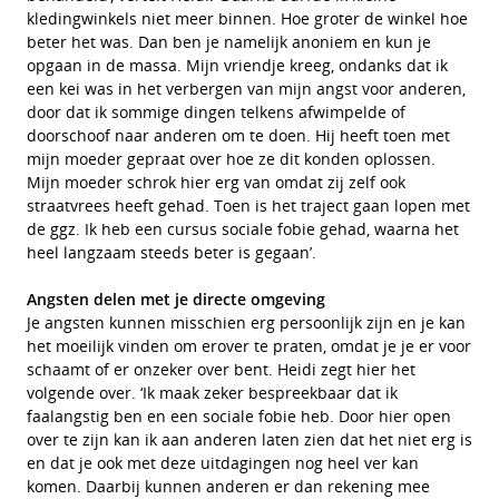
kledingwinkels niet meer binnen. Hoe groter de winkel hoe
beter het was. Dan ben je namelijk anoniem en kun je
opgaan in de massa. Mijn vriendje kreeg, ondanks dat ik
een kei was in het verbergen van mijn angst voor anderen,
door dat ik sommige dingen telkens afwimpelde of
doorschoof naar anderen om te doen. Hij heeft toen met
mijn moeder gepraat over hoe ze dit konden oplossen.
Mijn moeder schrok hier erg van omdat zij zelf ook
straatvrees heeft gehad. Toen is het traject gaan lopen met
de ggz. Ik heb een cursus sociale fobie gehad, waarna het
heel langzaam steeds beter is gegaan’.
Angsten delen met je directe omgeving
Je angsten kunnen misschien erg persoonlijk zijn en je kan
het moeilijk vinden om erover te praten, omdat je je er voor
schaamt of er onzeker over bent. Heidi zegt hier het
volgende over. ‘Ik maak zeker bespreekbaar dat ik
faalangstig ben en een sociale fobie heb. Door hier open
over te zijn kan ik aan anderen laten zien dat het niet erg is
en dat je ook met deze uitdagingen nog heel ver kan
komen. Daarbij kunnen anderen er dan rekening mee