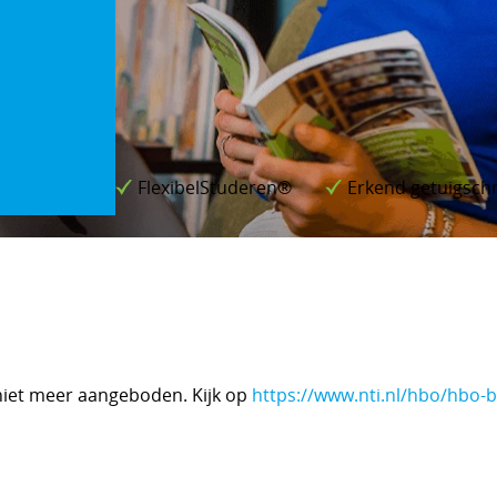
FlexibelStuderen®
Erkend getuigschr
niet meer aangeboden. Kijk op
https://www.nti.nl/hbo/hbo-b