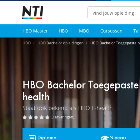
Zoeken
HBO Master
HBO
MBO
Cursussen
Ta
HBO
HBO Bachelor opleidingen
HBO Bachelor Toegepaste ps
HBO Bachelor Toegepaste 
health
Staat ook bekend als
HBO E-health
(0
ervaringen
)
Diploma
Niveau