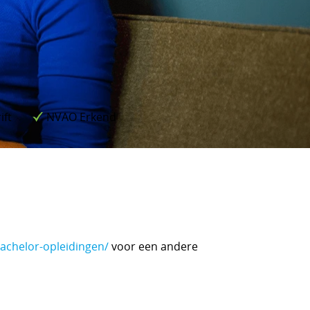
ift
NVAO Erkend
achelor-opleidingen/
voor een andere