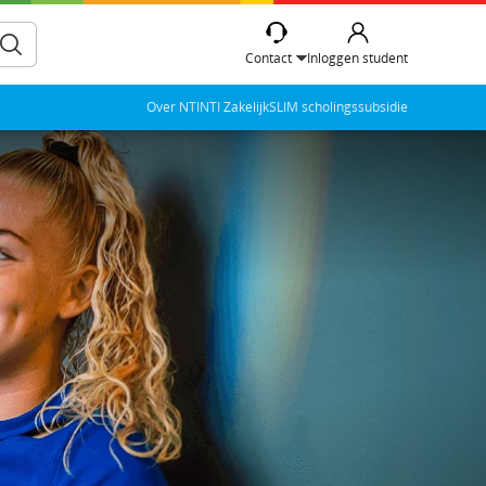
Contact
Inloggen student
Over NTI
NTI Zakelijk
SLIM scholingssubsidie