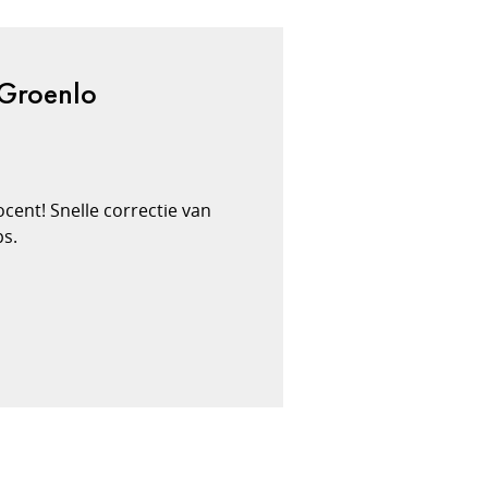
 Groenlo
ocent! Snelle correctie van
ps.