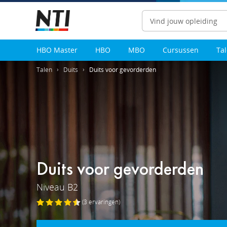
Zoeken
HBO Master
HBO
MBO
Cursussen
Ta
Talen
Duits
Duits voor gevorderden
Duits voor gevorderden
Niveau B2
(3
ervaringen
)