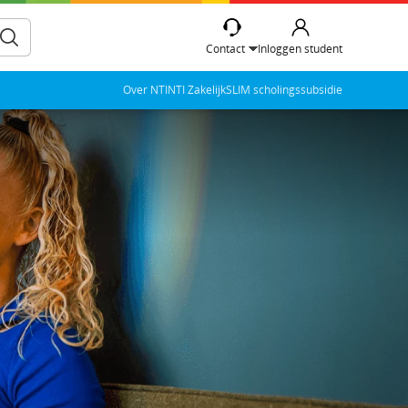
Contact
Inloggen student
Over NTI
NTI Zakelijk
SLIM scholingssubsidie