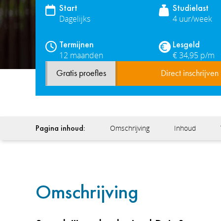
Start
Studielast
Dagelijks
4 uur/week
Termijnen
Lesgeld
12 maanden
€ 34,95 p/m
Gratis proefles
Direct inschrijven
Pagina inhoud:
Omschrijving
Inhoud
Omschrijving