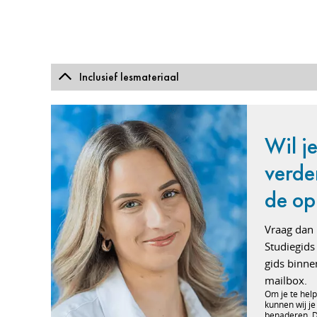
Inclusief lesmateriaal
Wil j
verde
de op
Vraag dan 
Studiegids
gids binne
mailbox.
Om je te help
kunnen wij je
benaderen. Do