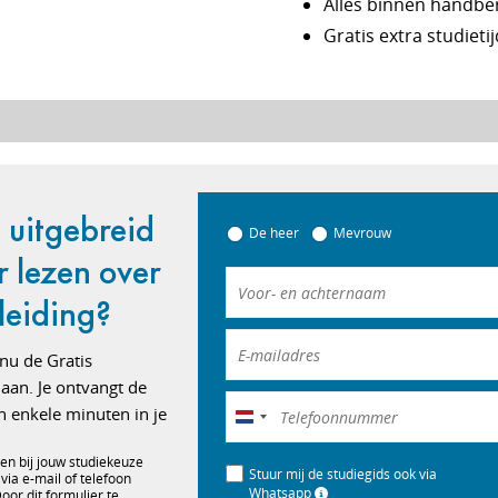
Alles binnen handbe
Gratis extra studietij
e uitgebreid
De heer
Mevrouw
r lezen over
leiding?
nu de Gratis
 aan. Je ontvangt de
n enkele minuten in je
Nederland
+31
en bij jouw studiekeuze
Stuur mij de studiegids ook via
 via e-mail of telefoon
Whatsapp
or dit formulier te