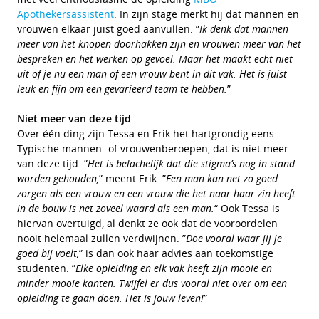
Apothekersassistent
. In zijn stage merkt hij dat mannen en
vrouwen elkaar juist goed aanvullen. ”
Ik denk dat mannen
meer van het knopen doorhakken zijn en vrouwen meer van het
bespreken en het werken op gevoel. Maar het maakt echt niet
uit of je nu een man of een vrouw bent in dit vak. Het is juist
leuk en fijn om een gevarieerd team te hebben.
”
Niet meer van deze tijd
Over één ding zijn Tessa en Erik het hartgrondig eens.
Typische mannen- of vrouwenberoepen, dat is niet meer
van deze tijd. ”
Het is belachelijk dat die stigma’s nog in stand
worden gehouden,
” meent Erik. ”
Een man kan net zo goed
zorgen als een vrouw en een vrouw die het naar haar zin heeft
in de bouw is net zoveel waard als een man.
“ Ook Tessa is
hiervan overtuigd, al denkt ze ook dat de vooroordelen
nooit helemaal zullen verdwijnen. ”
Doe vooral waar jij je
goed bij voelt,
” is dan ook haar advies aan toekomstige
studenten. ”
Elke opleiding en elk vak heeft zijn mooie en
minder mooie kanten. Twijfel er dus vooral niet over om een
opleiding te gaan doen. Het is jouw leven!
”