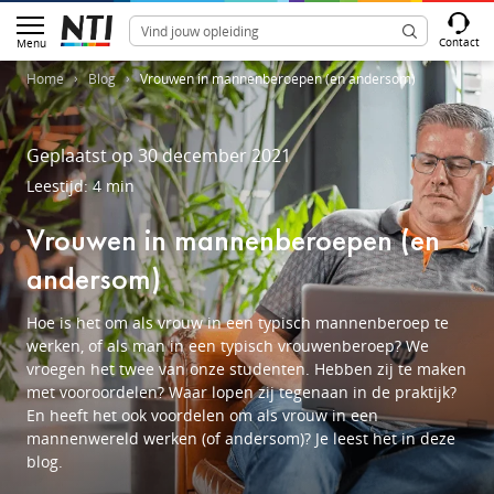
Contact
Menu
Home
Blog
Vrouwen in mannenberoepen (en andersom)
Geplaatst op 30 december 2021
Leestijd: 4 min
Vrouwen in mannenberoepen (en
andersom)
Hoe is het om als vrouw in een typisch mannenberoep te
werken, of als man in een typisch vrouwenberoep? We
vroegen het twee van onze studenten. Hebben zij te maken
met vooroordelen? Waar lopen zij tegenaan in de praktijk?
En heeft het ook voordelen om als vrouw in een
mannenwereld werken (of andersom)? Je leest het in deze
blog.