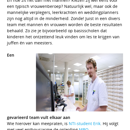
En hoe zit het dan met mannen? Kiezen zij wel eens voor
een typisch vrouwenberoep? Natuurlijk wel, maar ook de
mannelijke verplegers, leerkrachten en weddingplanners
zijn nog altijd in de minderheid. Zonde! Juist in een divers
team met mannen én vrouwen worden de beste resultaten
behaald. Zo zie je bijvoorbeeld op basisscholen dat
kinderen het ontzettend leuk vinden om les te krijgen van
juffen én van meesters.
Een
gevarieerd team vult elkaar aan
Wie hierover kan meepraten, is
NTI-student Erik
. Hij volgt
met veel enthousiasme de opleiding
MBO