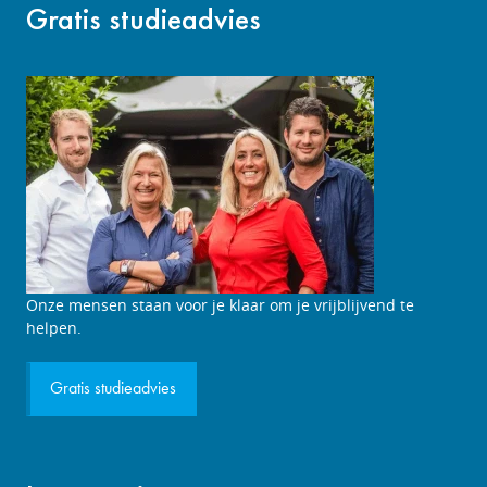
Gratis studieadvies
Studieadviesgesprek
Onze mensen staan voor je klaar om je vrijblijvend te
aanvragen
helpen.
Gratis studieadvies