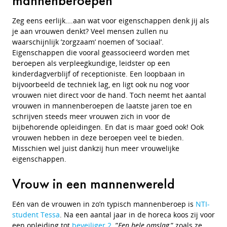
mannenberoepen
Zeg eens eerlijk….aan wat voor eigenschappen denk jij als
je aan vrouwen denkt? Veel mensen zullen nu
waarschijnlijk ’zorgzaam’ noemen of ‘sociaal’.
Eigenschappen die vooral geassocieerd worden met
beroepen als verpleegkundige, leidster op een
kinderdagverblijf of receptioniste. Een loopbaan in
bijvoorbeeld de techniek lag, en ligt ook nu nog voor
vrouwen niet direct voor de hand. Toch neemt het aantal
vrouwen in mannenberoepen de laatste jaren toe en
schrijven steeds meer vrouwen zich in voor de
bijbehorende opleidingen. En dat is maar goed ook! Ook
vrouwen hebben in deze beroepen veel te bieden.
Misschien wel juist dankzij hun meer vrouwelijke
eigenschappen.
Vrouw in een mannenwereld
Eén van de vrouwen in zo’n typisch mannenberoep is
NTI-
student Tessa
. Na een aantal jaar in de horeca koos zij voor
een opleiding tot
beveiliger 2
. ”
Een hele omslag,
” zoals ze