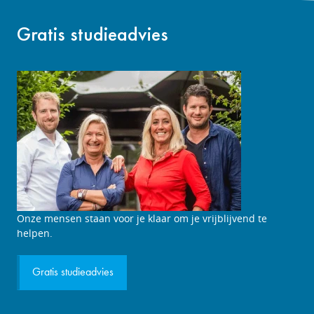
Gratis studieadvies
Studieadviesgesprek
Onze mensen staan voor je klaar om je vrijblijvend te
aanvragen
helpen.
Gratis studieadvies