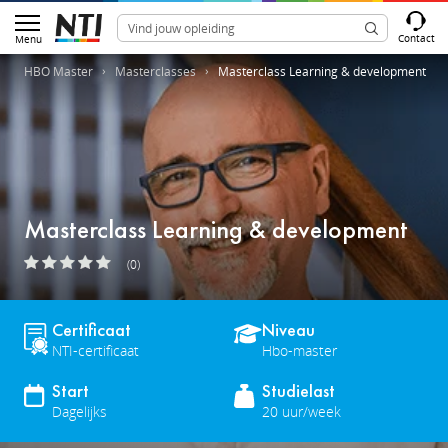
Contact
Menu
HBO Master
Masterclasses
Masterclass Learning & development
Masterclass Learning & development
(0)
Certificaat
Niveau
NTI-certificaat
Hbo-master
Start
Studielast
Dagelijks
20 uur/week