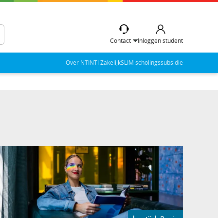
Contact
Inloggen student
Over NTI
NTI Zakelijk
SLIM scholingssubsidie