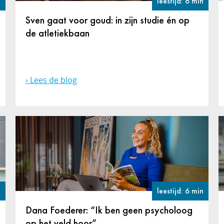
n
leestijd: 6 min
Sven gaat voor goud: in zijn studie én op
de atletiekbaan
Lees de blog
n
leestijd: 6 min
Dana Foederer: “Ik ben geen psycholoog
op het veld hoor”