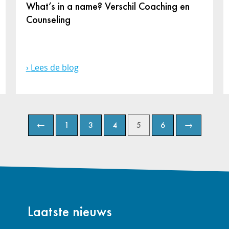
What’s in a name? Verschil Coaching en
Counseling
Lees de blog
←
1
3
4
5
6
→
Laatste nieuws