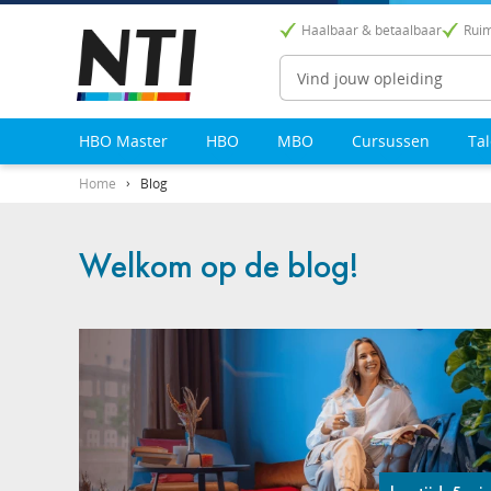
Haalbaar & betaalbaar
Ruim
Zoeken
HBO Master
HBO
MBO
Cursussen
Ta
Home
Blog
Welkom op de blog!