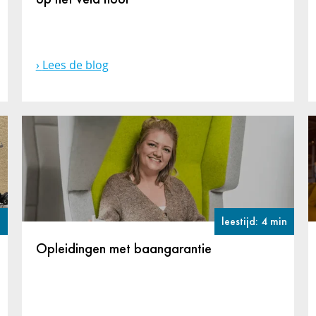
Lees de blog
n
leestijd: 4 min
Opleidingen met baangarantie