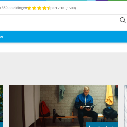
 850 opleidingen
8.1 / 10
(1588)
len