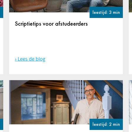
n
leestijd: 3 min
Scriptietips voor afstudeerders
Lees de blog
n
leestijd: 2 min