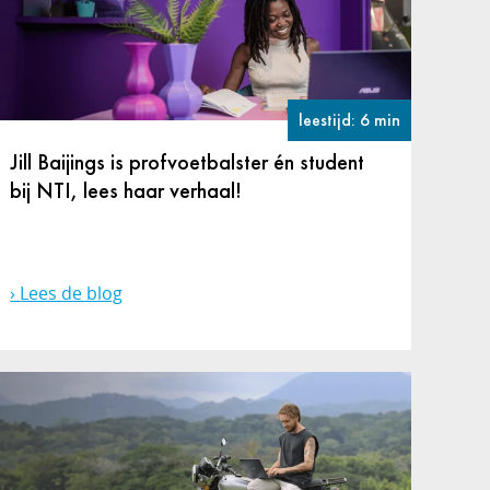
leestijd: 6 min
Jill Baijings is profvoetbalster én student
bij NTI, lees haar verhaal!
Lees de blog